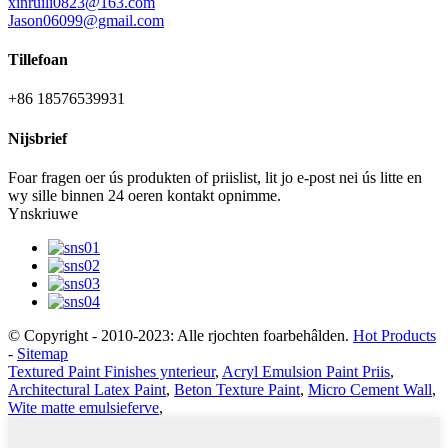
xinruili0823@163.com
Jason06099@gmail.com
Tillefoan
+86 18576539931
Nijsbrief
Foar fragen oer ús produkten of priislist, lit jo e-post nei ús litte en
wy sille binnen 24 oeren kontakt opnimme.
Ynskriuwe
© Copyright - 2010-2023: Alle rjochten foarbehâlden.
Hot Products
-
Sitemap
Textured Paint Finishes ynterieur
,
Acryl Emulsion Paint Priis
,
Architectural Latex Paint
,
Beton Texture Paint
,
Micro Cement Wall
,
Wite matte emulsieferve
,