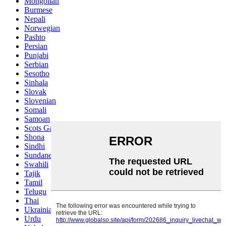
Mongolian
Burmese
Nepali
Norwegian
Pashto
Persian
Punjabi
Serbian
Sesotho
Sinhala
Slovak
Slovenian
Somali
Samoan
Scots Gaelic
Shona
Sindhi
Sundanese
Swahili
Tajik
Tamil
Telugu
Thai
Ukrainian
Urdu