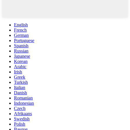
English
French
German
Portuguese
Spanish
Russian
Japanese
Korean
Arabic
Irish
Greek
Turkish
Italian
Danish
Romanian
Indonesian
Czech
Afrikaans
Swedish
Polish
Basque