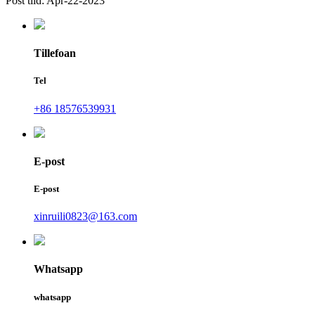
Post tiid: Apr-22-2023
Tillefoan
Tel
+86 18576539931
E-post
E-post
xinruili0823@163.com
Whatsapp
whatsapp