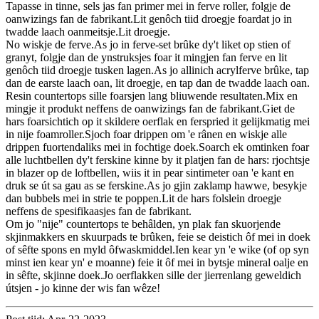
Tapasse in tinne, sels jas fan primer mei in ferve roller, folgje de
oanwizings fan de fabrikant.Lit genôch tiid droegje foardat jo in
twadde laach oanmeitsje.Lit droegje.
No wiskje de ferve.As jo ​​​​in ferve-set brûke dy't liket op stien of
granyt, folgje dan de ynstruksjes foar it mingjen fan ferve en lit
genôch tiid droegje tusken lagen.As jo ​​​​allinich acrylferve brûke, tap
dan de earste laach oan, lit droegje, en tap dan de twadde laach oan.
Resin countertops sille foarsjen lang bliuwende resultaten.Mix en
mingje it produkt neffens de oanwizings fan de fabrikant.Giet de
hars foarsichtich op it skildere oerflak en ferspried it gelijkmatig mei
in nije foamroller.Sjoch foar drippen om 'e rânen en wiskje alle
drippen fuortendaliks mei in fochtige doek.Soarch ek omtinken foar
alle luchtbellen dy't ferskine kinne by it platjen fan de hars: rjochtsje
in blazer op de loftbellen, wiis it in pear sintimeter oan 'e kant en
druk se út sa gau as se ferskine.As jo ​​​​gjin zaklamp hawwe, besykje
dan bubbels mei in strie te poppen.Lit de hars folslein droegje
neffens de spesifikaasjes fan de fabrikant.
Om jo "nije" countertops te behâlden, yn plak fan skuorjende
skjinmakkers en skuurpads te brûken, feie se deistich ôf mei in doek
of sêfte spons en myld ôfwaskmiddel.Ien kear yn 'e wike (of op syn
minst ien kear yn' e moanne) feie it ôf mei in bytsje mineral oalje en
in sêfte, skjinne doek.Jo oerflakken sille der jierrenlang geweldich
útsjen - jo kinne der wis fan wêze!