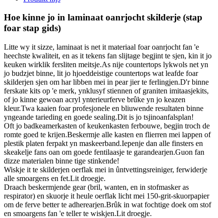
Hoe kinne jo in laminaat oanrjocht skilderje (stap
foar stap gids)
Litte wy it sizze, laminaat is net it materiaal foar oanrjocht fan 'e
heechste kwaliteit, en as it tekens fan slijtage begjint te sjen, kin it jo
keuken wirklik fersliten meitsje.As nije countertops lykwols net yn
jo budzjet binne, lit jo hjoeddeistige countertops wat leafde foar
skilderjen sjen om har libben mei in pear jier te ferlingjen.D'r binne
ferskate kits op 'e merk, ynklusyf stiennen of graniten imitaasjekits,
of jo kinne gewoan acryl ynterieurferve brûke yn jo keazen
kleur.Twa kaaien foar profesjonele en bliuwende resultaten binne
yngeande tarieding en goede sealing.Dit is jo tsjinoanfalsplan!
Oft jo badkeamerkasten of keukenkasten ferbouwe, begjin troch de
romte goed te krijen.Beskermje alle kasten en flierren mei lappen of
plestik platen ferpakt yn maskeerband.Iepenje dan alle finsters en
skeakelje fans oan om goede fentilaasje te garandearjen.Guon fan
dizze materialen binne tige stinkende!
Wiskje it te skilderjen oerflak mei in ûntvettingsreiniger, ferwiderje
alle smoargens en fet.Lit droegje.
Draach beskermjende gear (bril, wanten, en in stofmasker as
respirator) en skuorje it heule oerflak licht mei 150-grit-skuorpapier
om de ferve better te adherearjen.Brûk in wat fochtige doek om stof
en smoargens fan 'e teller te wiskjen.Lit droegje.