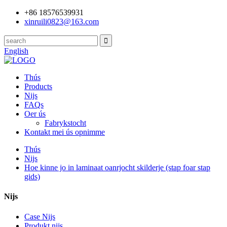
+86 18576539931
xinruili0823@163.com
English
Thús
Products
Nijs
FAQs
Oer ús
Fabrykstocht
Kontakt mei ús opnimme
Thús
Nijs
Hoe kinne jo in laminaat oanrjocht skilderje (stap foar stap
gids)
Nijs
Case Nijs
Produkt nijs