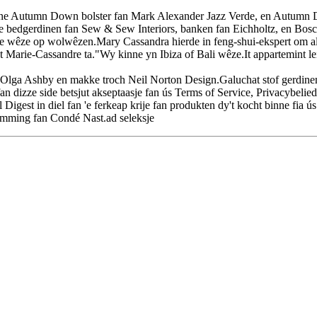
griene Autumn Down bolster fan Mark Alexander Jazz Verde, en Autumn
 bedgerdinen fan Sew & Sew Interiors, banken fan Eichholtz, en Bo
te wêze op wolwêzen.Mary Cassandra hierde in feng-shui-ekspert om alle 
 Marie-Cassandre ta."Wy kinne yn Ibiza of Bali wêze.It appartemint leit
ch Olga Ashby en makke troch Neil Norton Design.Galuchat stof gerdine
dizze side betsjut akseptaasje fan ús Terms of Service, Privacybelied
Digest in diel fan 'e ferkeap krije fan produkten dy't kocht binne fia ú
stimming fan Condé Nast.ad seleksje