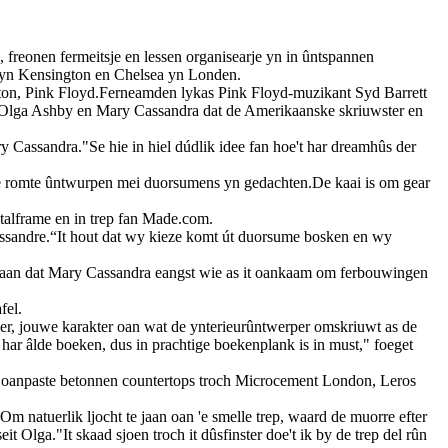
 freonen fermeitsje en lessen organisearje yn in ûntspannen
 yn Kensington en Chelsea yn Londen.
Ashton, Pink Floyd.Ferneamden lykas Pink Floyd-muzikant Syd Barrett
rs Olga Ashby en Mary Cassandra dat de Amerikaanske skriuwster en
y Cassandra."Se hie in hiel dúdlik idee fan hoe't har dreamhûs der
de romte ûntwurpen mei duorsumens yn gedachten.De kaai is om gear
alframe en in trep fan Made.com.
Cassandre.“It hout dat wy kieze komt út duorsume bosken en wy
tajaan dat Mary Cassandra eangst wie as it oankaam om ferbouwingen
fel.
mer, jouwe karakter oan wat de ynterieurûntwerper omskriuwt as de
s har âlde boeken, dus in prachtige boekenplank is in must," foeget
, oanpaste betonnen countertops troch Microcement London, Leros
n.Om natuerlik ljocht te jaan oan 'e smelle trep, waard de muorre efter
ga."It skaad sjoen troch it dûsfinster doe't ik by de trep del rûn