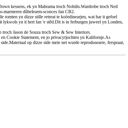
 Down kessens, ek yn Mahrama troch Nobilis.Wardrobe troch Neil
sco-marmeren dûbelearm-sconces fan CB2.
romten yn dizze stille retreat te koördinearjen, wat har it gefoel
 lykwols yn it hert fan 'e stêd.Dit is in ferburgen juweel yn Londen,
n troch Jason de Souza troch Sew & Sew Interiors.
 en Cookie Statement, en jo privacyrjochten yn Kalifornje.As
s side.Materiaal op dizze side meie net wurde reprodusearre, ferspraat,