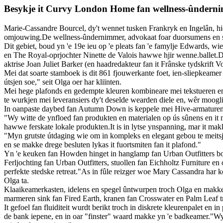
Besykje it Curvy London Home fan wellness-ûndern
Marie-Cassandre Bourcel, dy't wennet tusken Frankryk en Ingelân, hie
omjouwing.De wellness-ûndernimmer, advokaat foar duorsumens en sk
Dit gebiet, boud yn 'e 19e ieu op 'e pleats fan 'e famylje Edwards, 
en The Royal-oprjochter Ninette de Valois hawwe hjir wenne.ballet.D
aktrise Joan Juliet Barker (en haadredakteur fan it Frânske tydskrift V
Mei dat soarte stamboek is dit 861 fjouwerkante foet, ien-sliepkeame
útsjen soe," seit Olga oer har kliïnten.
Mei hege plafonds en gedempte kleuren kombineare mei tekstueren en
te wurkjen mei leveransiers dy't deselde wearden diele en, wêr mooglik
In oanpaste daybed fan Autumn Down is keppele mei Hive-armaturen 
"Wy witte de ynfloed fan produkten en materialen op ús sûnens en it 
hawwe ferskate lokale produkten.It is in lytse ynspanning, mar it mak
"Myn grutste útdaging wie om in kompleks en elegant gebou te meitsj
en se makke drege besluten lykas it fuortsmiten fan it plafond."
Yn 'e keuken fan Howden hinget in hanglamp fan Urban Outfitters boppe
Ferljochting fan Urban Outfitters, stuollen fan Eichholtz Furniture 
perfekte stedske retreat."As in fûle reizger woe Mary Cassandra har ko
Olga ta.
Klaaikeamerkasten, idelens en spegel ûntwurpen troch Olga en makke
marmeren sink fan Fired Earth, kranen fan Crosswater en Palm Leaf 
It gefoel fan fluiditeit wurdt berikt troch in diskrete kleurenpalet en 
de bank iepene, en in oar "finster" waard makke yn 'e badkeamer."Wy