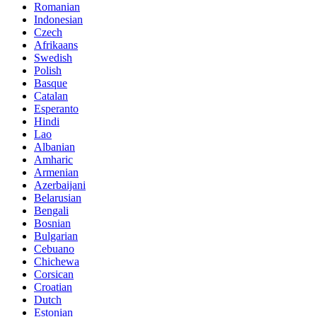
Romanian
Indonesian
Czech
Afrikaans
Swedish
Polish
Basque
Catalan
Esperanto
Hindi
Lao
Albanian
Amharic
Armenian
Azerbaijani
Belarusian
Bengali
Bosnian
Bulgarian
Cebuano
Chichewa
Corsican
Croatian
Dutch
Estonian