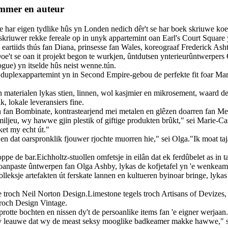
immer en auteur
 har eigen tydlike hûs yn Londen nedich dêr't se har boek skriuwe koe,
riuwer rekke fereale op in unyk appartemint oan Earl's Court Square
wie eartiids thús fan Diana, prinsesse fan Wales, koreograaf Frederick 
oe't se oan it projekt begon te wurkjen, ûntdutsen ynterieurûntwerpe
ogue) yn itselde hûs neist wenne.tún.
r duplexappartemint yn in Second Empire-gebou de perfekte fit foar Mar
 materialen lykas stien, linnen, wol kasjmier en mikrosement, waard 
, lokale leveransiers fine.
fan Bombinate, kontrastearjend mei metalen en glêzen doarren fan Met
miljeu, wy hawwe gjin plestik of giftige produkten brûkt," sei Marie-
ket my echt út."
en dat oarspronklik fjouwer rjochte muorren hie," sei Olga."Ik moat 
 de bar.Eichholtz-stuollen omfetsje in eilân dat ek ferdûbelet as in ta
en oanpaste ûntwerpen fan Olga Ashby, lykas de kofjetafel yn 'e wenkea
lleksje artefakten út ferskate lannen en kultueren byinoar bringe, lyka
 troch Neil Norton Design.Limestone tegels troch Artisans of Devizes
troch Design Vintage.
in protte bochten en nissen dy't de persoanlike items fan 'e eigner werjaa
 leauwe dat wy de meast seksy mooglike badkeamer makke hawwe," seit Ol