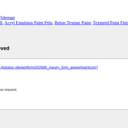
-
Sitemap
ll
,
Acryl Emulsion Paint Priis
,
Beton Texture Paint
,
Textured Paint Fini