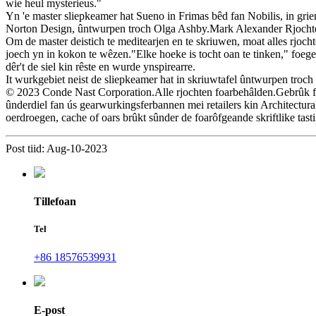
wie heul mysterieus."
Yn 'e master sliepkeamer hat Sueno in Frimas bêd fan Nobilis, in 
Norton Design, ûntwurpen troch Olga Ashby.Mark Alexander Rjochte
Om de master deistich te meditearjen en te skriuwen, moat alles rjoch
joech yn in kokon te wêzen."Elke hoeke is tocht oan te tinken," foeget
dêr't de siel kin rêste en wurde ynspirearre.
It wurkgebiet neist de sliepkeamer hat in skriuwtafel ûntwurpen tro
© 2023 Conde Nast Corporation.Alle rjochten foarbehâlden.Gebrûk fan 
ûnderdiel fan ús gearwurkingsferbannen mei retailers kin Architectural 
oerdroegen, cache of oars brûkt sûnder de foarôfgeande skriftlike ta
Post tiid: Aug-10-2023
Tillefoan
Tel
+86 18576539931
E-post