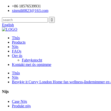
+86 18576539931
xinruili0823@163.com
English
Thús
Products
Nijs
FAQs
Oer ús
Fabrykstocht
Kontakt mei ús opnimme
Thús
Nijs
Besykje it Curvy London Home fan wellness-ûndernimmer en 
Nijs
Case Nijs
Produkt nijs