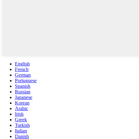
English
French
German
Portuguese
Spanish
Russian
Japanese
Korean
Arabic
Irish
Greek
Turkish
Italian
Danish