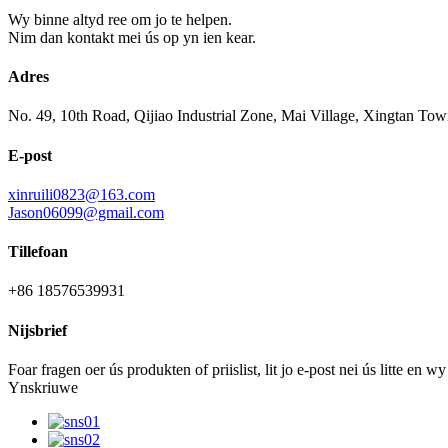
Wy binne altyd ree om jo te helpen.
Nim dan kontakt mei ús op yn ien kear.
Adres
No. 49, 10th Road, Qijiao Industrial Zone, Mai Village, Xingtan To
E-post
xinruili0823@163.com
Jason06099@gmail.com
Tillefoan
+86 18576539931
Nijsbrief
Foar fragen oer ús produkten of priislist, lit jo e-post nei ús litte en
Ynskriuwe